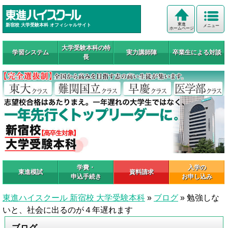
東進
新宿校 大学受験本科 オフィシャルサイト
メニュー
ホームページ
大学受験本科の特
学習システム
実力講師陣
卒業生による対談
長
学費・
入学の
東進模試
資料請求
申込手続き
お申し込み
東進ハイスクール 新宿校 大学受験本科
»
ブログ
»
勉強しな
いと、社会に出るのが４年遅れます
ブログ