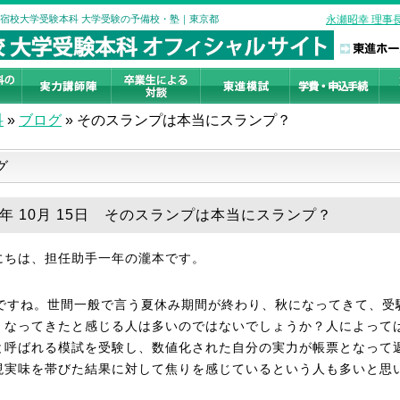
新宿校大学受験本科 大学受験の予備校・塾｜東京都
永瀬昭幸 理事
科
»
ブログ
»
そのスランプは本当にスランプ？
グ
21年 10月 15日 そのスランプは本当にスランプ？
にちは、担任助手一年の瀧本です。
月ですね。世間一般で言う夏休み期間が終わり、秋になってきて、受
くなってきたと感じる人は多いのではないでしょうか？人によって
と呼ばれる模試を受験し、数値化された自分の実力が帳票となって
現実味を帯びた結果に対して焦りを感じているという人も多いと思