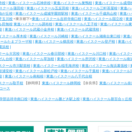
寺校
|
東進ハイスクール石神井校
|
東進ハイスクール巣鴨校
|
東進ハイスクール成増
スクール蒲田校
|
東進ハイスクール五反田校
|
東進ハイスクール三軒茶屋校
|
東進ハ
由が丘校
|
東進ハイスクール成城学園前駅校
|
東進ハイスクール千歳烏山校
|
東進ハ
子玉川校
<東京都下>
東進ハイスクール吉祥寺南口校
|
東進ハイスクール国立校
|
東
ル田無校
東進ハイスクール調布校
|
東進ハイスクール八王子校
|
東進ハイスクール東
校
|
東進ハイスクール武蔵小金井校
|
東進ハイスクール武蔵境校
|
イスクール厚木校
|
東進ハイスクール川崎校
|
東進ハイスクール湘南台東口校
|
東進
クールたまプラーザ校
|
東進ハイスクール鶴見校
|
東進ハイスクール登戸校
|
東進ハイ
横浜校
|
クール大宮校
|
東進ハイスクール春日部校
|
東進ハイスクール川口校
|
東進ハイスク
げん台校
|
東進ハイスクール草加校
|
東進ハイスクール所沢校
|
東進ハイスクール南
スクール市川駅前校
|
東進ハイスクール稲毛海岸校
|
東進ハイスクール海浜幕張校
|
新浦安校
|
東進ハイスクール新松戸校
|
東進ハイスクール千葉校
|
東進ハイスクール
校
|
東進ハイスクール南柏校
|
東進ハイスクール八千代台校
スクール取手校
【静岡県】
東進ハイスクール静岡校
【奈良県】
東進ハイスクール奈
コース
学部吉祥寺南口校
|
東進ハイスクール勝どき駅上校
|
東進ハイスクール新百合ヶ丘校