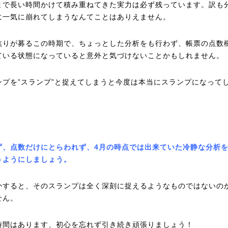
まで長い時間かけて積み重ねてきた実力は必ず残っています。訳も
に一気に崩れてしまうなんてことはありえません。
焦りが募るこの時期で、ちょっとした分析をも行わず、帳票の点数
ている状態になっていると意外と気づけないことかもしれません。
ンプを”スランプ”と捉えてしまうと今度は本当にスランプになって
。
ず、点数だけにとらわれず、4
月の時点では出来ていた冷静な分析
うようにしましょう。
かすると、そのスランプは全く深刻に捉えるようなものではないの
せん。
時間はあります、初心を忘れず引き続き頑張りましょう！