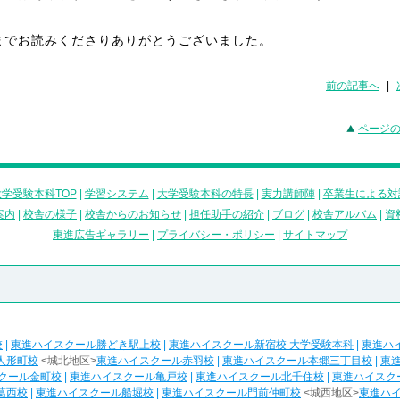
までお読みくださりありがとうございました。
前の記事へ
|
ページ
学受験本科TOP
|
学習システム
|
大学受験本科の特長
|
実力講師陣
|
卒業生による対
案内
|
校舎の様子
|
校舎からのお知らせ
|
担任助手の紹介
|
ブログ
|
校舎アルバム
|
資
東進広告ギャラリー
|
プライバシー・ポリシー
|
サイトマップ
校
|
東進ハイスクール勝どき駅上校
|
東進ハイスクール新宿校 大学受験本科
|
東進ハ
人形町校
<城北地区>
東進ハイスクール赤羽校
|
東進ハイスクール本郷三丁目校
|
東
クール金町校
|
東進ハイスクール亀戸校
|
東進ハイスクール北千住校
|
東進ハイスク
葛西校
|
東進ハイスクール船堀校
|
東進ハイスクール門前仲町校
<城西地区>
東進ハ