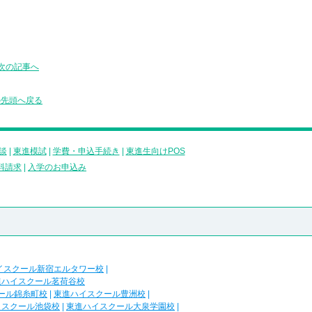
次の記事へ
の先頭へ戻る
談
|
東進模試
|
学費・申込手続き
|
東進生向けPOS
料請求
|
入学のお申込み
イスクール新宿エルタワー校
|
進ハイスクール茗荷谷校
ール錦糸町校
|
東進ハイスクール豊洲校
|
イスクール池袋校
|
東進ハイスクール大泉学園校
|