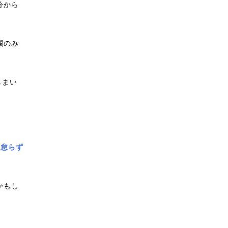
分から
欄のみ
しまい
を怠らず
かもし