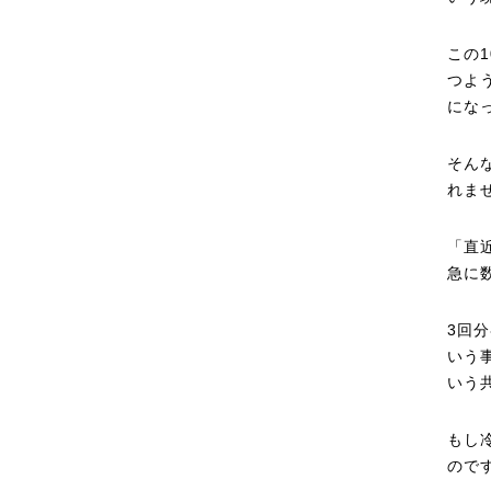
この
つよ
にな
そん
れま
「直
急に
3回
いう
いう
もし
ので