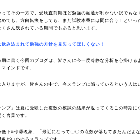
いってその一方で、受験直前期ほど勉強の融通が利かない訳でもな
始めても、方向転換をしても、まだ試験本番には間に合う！といっ
たくさん残されている期間でもあると思います。
に飲み込まれて勉強の方針を見失ってほしくない！
時期に書く今回のブログは、皆さんに今一度冷静な分析を心掛ける
リマインドです。
に入りますが、皆さんの中で、今スランプに陥っているという人は
ランプ」は夏に受験した複数の模試の結果が返ってくるこの時期に
聞く言葉です。
急低下&停滞現象、「最近になって〇〇の点数が落ちてきたんだよ
現象がいわゆるスランプです。