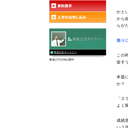
かと
から
らが
焦り
東進広告ギャラリー
この
東進のTVCM公開中
促す
本題
か？
「ス
よく
成績
いう