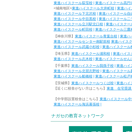
東進ハイスクール荻窪校
|
東進ハイスクール高円
<城南地区>
東進ハイスクール大井町校
|
東進ハイ
東進ハイスクール下北沢校
|
東進ハイスクール自
東進ハイスクール中目黒校
|
東進ハイスクール二
東進ハイスクール立川駅北口校
|
東進ハイスクー
東進ハイスクール町田校
|
東進ハイスクール三鷹
【神奈川県】
東進ハイスクール青葉台校
|
東進ハ
東進ハイスクールセンター南駅前校
東進ハイス
東進ハイスクール武蔵小杉校
|
東進ハイスクール
【埼玉県】
東進ハイスクール浦和校
|
東進ハイス
東進ハイスクール志木校
|
東進ハイスクールせん
【千葉県】
東進ハイスクール我孫子校
|
東進ハイ
東進ハイスクール北習志野校
|
東進ハイスクール
東進ハイスクール船橋校
|
東進ハイスクール松戸
【茨城県】
東進ハイスクールつくば校
|
東進ハイ
【近くに校舎がない方はこちら】
東進 在宅受講
【中学部設置校舎はこちら】
東進ハイスクール中
東進ハイスクール海浜幕張校
|
ナガセの教育ネットワーク