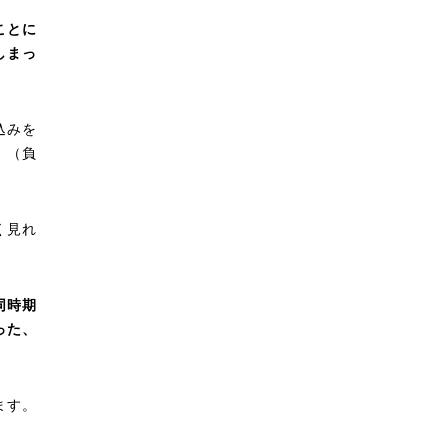
ことに
しまっ
込みを
。（負
く見れ
同時期
った、
ます。