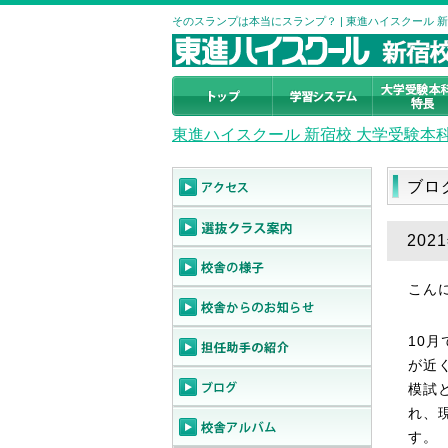
そのスランプは本当にスランプ？ | 東進ハイスクール 
東進ハイスクール 新宿校 大学受験本
ブロ
20
こん
10
が近
模試
れ、
す。