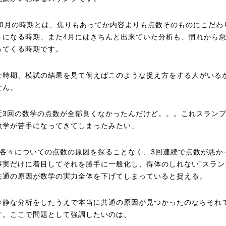
10月の時期とは、焦りもあってか内容よりも点数そのものにこだわ
うになる時期、また4月にはきちんと出来ていた分析も、慣れから
ってくる時期です。
な時期、模試の結果を見て例えばこのような捉え方をする人がいる
せん。
近3回の数学の点数が全部良くなかったんだけど。。。これスラン
数学が苦手になってきてしまったみたい」
分各々についての点数の原因を探ることなく、3回連続で点数が悪か
事実だけに着目してそれを勝手に一般化し、得体のしれない”スラン
共通の原因が数学の実力全体を下げてしまっていると捉える。
冷静な分析をしたうえで本当に共通の原因が見つかったのならそれ
す。ここで問題として強調したいのは、