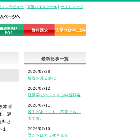
長インタビュー
|
東進ハイスクール
|
サイトマップ
最新記事一覧
2026/07/28
解答を見る前に
2026/07/12
経済学でハックする学習戦略
2026/07/11
験本番
苦手があっても、不安でも、
は、冠
大丈夫。
返却さ
いま
2026/07/10
君たちはどう生きるか