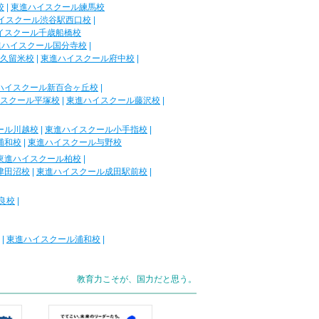
校
|
東進ハイスクール練馬校
イスクール渋谷駅西口校
|
イスクール千歳船橋校
進ハイスクール国分寺校
|
久留米校
|
東進ハイスクール府中校
|
ハイスクール新百合ヶ丘校
|
スクール平塚校
|
東進ハイスクール藤沢校
|
ール川越校
|
東進ハイスクール小手指校
|
浦和校
|
東進ハイスクール与野校
東進ハイスクール柏校
|
津田沼校
|
東進ハイスクール成田駅前校
|
良校
|
|
東進ハイスクール浦和校
|
教育力こそが、国力だと思う。