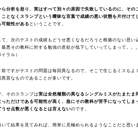
から分析を怠り、実はすべて別々の原因で失敗しているのに、その
くことなくスランプという曖昧な言葉で成績の悪い状態を片付けて
る可能性がある
ということです。
して、次のテストの成績もどうせ悪くなるだろうと根拠のない思い
、最悪その教科に対する勉強の意欲が低下していってしまって。。
パイラル）
り前ですがテストの問題は毎回異なるので、そこで生じるミスもよ
回異質なものであることが多いです。
で、そのスランプは
実は全然種類の異なるシングルミスがたまたま
なっただけである可能性が高く、急にその教科が苦手になってしま
どうせ点数が悪くなるとは言えない
のです。
着いて結果を見てみれば、簡単に見極められるようなこ
とだと思い