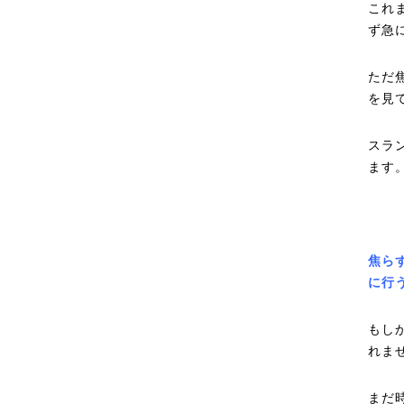
これ
ず急
ただ
を見
スラ
ます
焦ら
に行
もし
れま
まだ