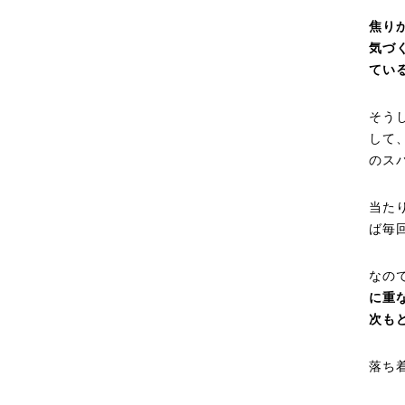
焦り
気づ
てい
そう
して
のス
当た
ば毎
なの
に重
次も
落ち