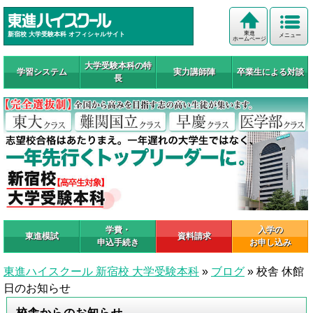
東進
新宿校 大学受験本科 オフィシャルサイト
メニュー
ホームページ
大学受験本科の特
学習システム
実力講師陣
卒業生による対談
長
学費・
入学の
東進模試
資料請求
申込手続き
お申し込み
東進ハイスクール 新宿校 大学受験本科
»
ブログ
»
校舎 休館
日のお知らせ
校舎からのお知らせ