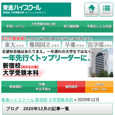
東進
新宿校 大学受験本科 オフィシャルサイト
メニュー
ホームページ
大学受験本科の特
学習システム
実力講師陣
卒業生による対談
長
学費・
入学の
東進模試
資料請求
申込手続き
お申し込み
東進ハイスクール 新宿校 大学受験本科
»
2020年12月
ブログ 2020年12月の記事一覧