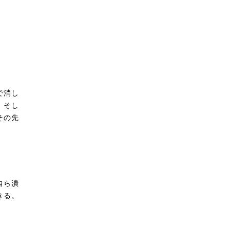
で消し
。そし
その先
自ら潰
きる。