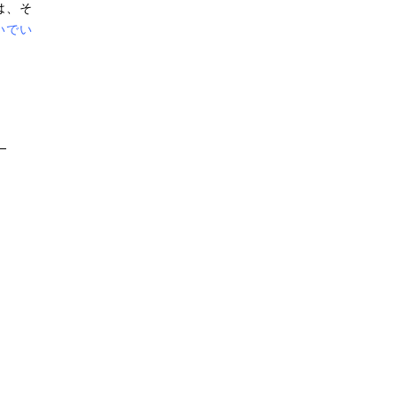
は、そ
いでい
。