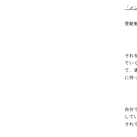
「メ
受験
それ
てい
て、
に待
自分
して
それ