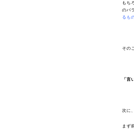
もち
のバ
るも
その
「言
次に
まず