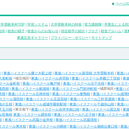
ページ
学受験本科TOP
|
学習システム
|
大学受験本科の特長
|
実力講師陣
|
卒業生による対
案内
|
校舎の様子
|
校舎からのお知らせ
|
担任助手の紹介
|
ブログ
|
校舎アルバム
|
資
東進広告ギャラリー
|
プライバシー・ポリシー
|
サイトマップ
校
|
東進ハイスクール勝どき駅上校
|
東進ハイスクール新宿校 大学受験本科
|
東進ハ
人形町校
<城北地区>
東進ハイスクール赤羽校
|
東進ハイスクール本郷三丁目校
|
東
クール金町校
|
東進ハイスクール亀戸校
|
東進ハイスクール北千住校
|
東進ハイスク
葛西校
|
東進ハイスクール船堀校
|
東進ハイスクール門前仲町校
<城西地区>
東進ハ
寺校
|
東進ハイスクール石神井校
|
東進ハイスクール巣鴨校
|
東進ハイスクール成増
スクール蒲田校
|
東進ハイスクール五反田校
|
東進ハイスクール三軒茶屋校
|
東進ハ
由が丘校
|
東進ハイスクール成城学園前駅校
|
東進ハイスクール千歳烏山校
|
東進ハ
子玉川校
<東京都下>
東進ハイスクール吉祥寺南口校
|
東進ハイスクール国立校
|
東
ル田無校
東進ハイスクール調布校
|
東進ハイスクール八王子校
|
東進ハイスクール東
校
|
東進ハイスクール武蔵小金井校
|
東進ハイスクール武蔵境校
|
イスクール厚木校
|
東進ハイスクール川崎校
|
東進ハイスクール湘南台東口校
|
東進