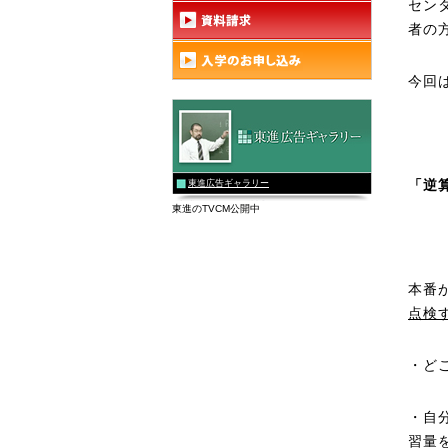
セン
者の
今回
「逆
東進広告ギャラリー
東進のTVCM公開中
本番
点検
・ど
・自
習量