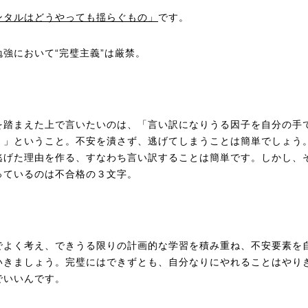
ンタルはどうやっても揺らぐもの」
です。
勉強において“完璧主義”は厳禁。
を踏まえた上で言いたいのは、「言い訳になりうる因子を自分の手
く」ということ。不安を潰さず、逃げてしまうことは簡単でしょう
逃げた理由を作る、すなわち言い訳することは簡単です。しかし、
っているのは不合格の３文字。
でよく考え、できうる限りの計画的な学習を積み重ね、不安要素を
いきましょう。完璧にはできずとも、自分なりにやれることはやり
でいいんです。