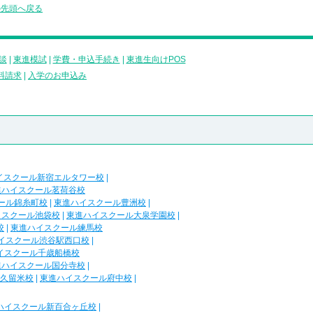
の先頭へ戻る
談
|
東進模試
|
学費・申込手続き
|
東進生向けPOS
料請求
|
入学のお申込み
イスクール新宿エルタワー校
|
進ハイスクール茗荷谷校
ール錦糸町校
|
東進ハイスクール豊洲校
|
イスクール池袋校
|
東進ハイスクール大泉学園校
|
校
|
東進ハイスクール練馬校
イスクール渋谷駅西口校
|
イスクール千歳船橋校
進ハイスクール国分寺校
|
久留米校
|
東進ハイスクール府中校
|
ハイスクール新百合ヶ丘校
|