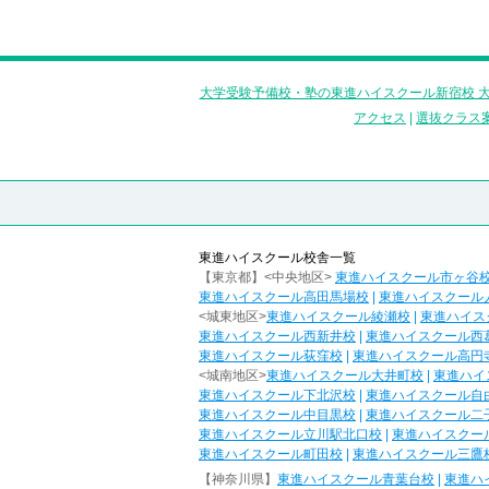
大学受験予備校・塾の東進ハイスクール新宿校 大
アクセス
|
選抜クラス
東進ハイスクール校舎一覧
【東京都】<中央地区>
東進ハイスクール市ヶ谷
東進ハイスクール高田馬場校
|
東進ハイスクール
<城東地区>
東進ハイスクール綾瀬校
|
東進ハイス
東進ハイスクール西新井校
|
東進ハイスクール西
東進ハイスクール荻窪校
|
東進ハイスクール高円
<城南地区>
東進ハイスクール大井町校
|
東進ハイ
東進ハイスクール下北沢校
|
東進ハイスクール自
東進ハイスクール中目黒校
|
東進ハイスクール二
東進ハイスクール立川駅北口校
|
東進ハイスクー
東進ハイスクール町田校
|
東進ハイスクール三鷹
【神奈川県】
東進ハイスクール青葉台校
|
東進ハ