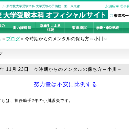
クール 新宿校大学受験本科 大学受験の予備校・塾｜東京都
永瀬昭幸 理事
科
»
ブログ
»
今時期からのメンタルの保ち方～小川～
グ
18年 11月 23日 今時期からのメンタルの保ち方～小川～
努力量は不安に比例する
にちは、担任助手2年の小川護央です。