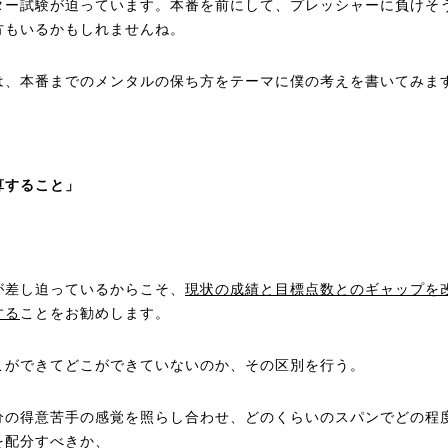
ター試験が迫っています。本番を前にして、プレッシャーに負けそ
方もいるかもしれませんね。
は、本番までのメンタルの保ち方をテーマに僕の考えを書いてみま
算すること」
が差し迫っているからこそ、
現状の成績と目標点数とのギャップを
する
ことをお勧めします。
こができてどこができていないのか、その区別を行う。
分の得意苦手の感覚を照らし合わせ、どのくらいのスパンでどの程
を配分すべきか、