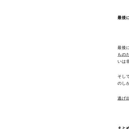
最後
最後
もの
いは
そし
のし
逃げ
まと