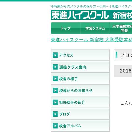
今時期からのメンタルの保ち方～小川～ | 東進ハイス
東進ハイスクール 新宿校 大学受験本
ブロ
20
こん