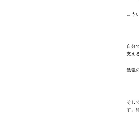
こう
自分
支え
勉強
そし
す。