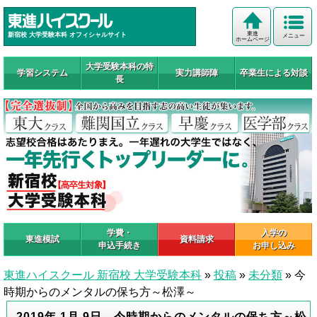
東進
新宿校 大学受験本科 オフィシャルサイト
メニュー
ホームページ
大学受験本科の特
学習システム
実力講師陣
卒業生による対談
長
学費・
入学の
東進模試
資料請求
申込手続き
お申し込み
東進ハイスクール 新宿校 大学受験本科
»
投稿
»
未分類
»
今
時期からのメンタルの保ち方～松澤～
2019年 1月 9日 今時期からのメンタルの保ち方～松