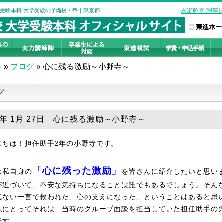
学受験本科 大学受験の予備校・塾｜東京都
永瀬昭幸 理事
科
»
ブログ
»
心に残る激励～小野寺～
グ
19年 1月 27日 心に残る激励～小野寺～
にちは！担任助手2年の小野寺です。
「心に残った激励」
は私自身の
を皆さんに紹介したいと思い
が近づいて、不安な気持ちになることは誰でもあるでしょう。そん
気ない一言で救われた、心の支えになった、ということはあると思
私にとってそれは、当時のグループ面談を担当していた担任助手の
です。