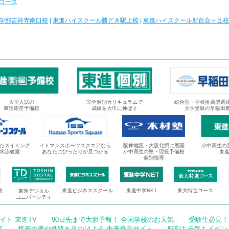
コース
学部吉祥寺南口校
|
東進ハイスクール勝どき駅上校
|
東進ハイスクール新百合ヶ丘校
大学入試の
完全個別カリキュラムで
総合型・学校推薦型選
東進衛星予備校
成績を大巾に伸ばす
大学受験の早稲田
たスイミング
イトマンスポーツスクエアなら
阪神地区・大阪北摂に展開
小中高生の
水泳教室
あなたにぴったりが見つかる
小中高生の塾・現役予備校
東
個別指導
校
東進ビジネススクール
東進中学NET
東大特進コース
東進デジタル
ユニバーシティ
ト 東進TV
90日先まで大胆予報！ 全国学校のお天気
受験生必見！
言
将来の夢や進路を見つけよう 未来発見サイト
時刻も天気もイベン