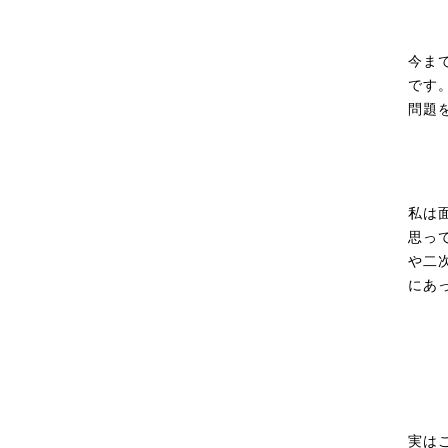
今ま
です
問題
私は
思っ
や二
にあ
実は