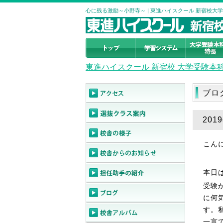
心に残る激励～小野寺～ | 東進ハイスクール 新宿校大
東進ハイスクール 新宿校 大学受験本
ブロ
20
こん
本日
受験
に何
す。
一言