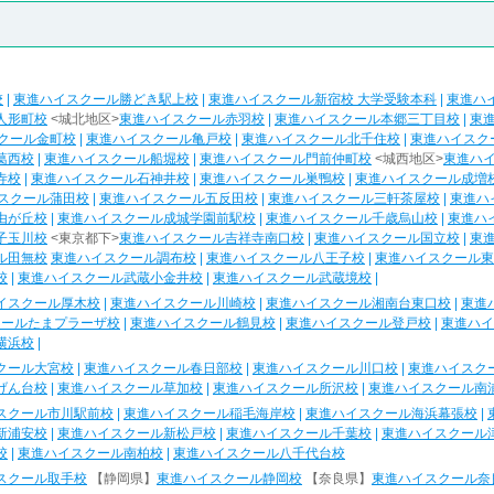
校
|
東進ハイスクール勝どき駅上校
|
東進ハイスクール新宿校 大学受験本科
|
東進ハ
人形町校
<城北地区>
東進ハイスクール赤羽校
|
東進ハイスクール本郷三丁目校
|
東
クール金町校
|
東進ハイスクール亀戸校
|
東進ハイスクール北千住校
|
東進ハイスク
葛西校
|
東進ハイスクール船堀校
|
東進ハイスクール門前仲町校
<城西地区>
東進ハ
寺校
|
東進ハイスクール石神井校
|
東進ハイスクール巣鴨校
|
東進ハイスクール成増
スクール蒲田校
|
東進ハイスクール五反田校
|
東進ハイスクール三軒茶屋校
|
東進ハ
由が丘校
|
東進ハイスクール成城学園前駅校
|
東進ハイスクール千歳烏山校
|
東進ハ
子玉川校
<東京都下>
東進ハイスクール吉祥寺南口校
|
東進ハイスクール国立校
|
東
ル田無校
東進ハイスクール調布校
|
東進ハイスクール八王子校
|
東進ハイスクール東
校
|
東進ハイスクール武蔵小金井校
|
東進ハイスクール武蔵境校
|
イスクール厚木校
|
東進ハイスクール川崎校
|
東進ハイスクール湘南台東口校
|
東進
クールたまプラーザ校
|
東進ハイスクール鶴見校
|
東進ハイスクール登戸校
|
東進ハイ
横浜校
|
クール大宮校
|
東進ハイスクール春日部校
|
東進ハイスクール川口校
|
東進ハイスク
げん台校
|
東進ハイスクール草加校
|
東進ハイスクール所沢校
|
東進ハイスクール南
スクール市川駅前校
|
東進ハイスクール稲毛海岸校
|
東進ハイスクール海浜幕張校
|
新浦安校
|
東進ハイスクール新松戸校
|
東進ハイスクール千葉校
|
東進ハイスクール
校
|
東進ハイスクール南柏校
|
東進ハイスクール八千代台校
スクール取手校
【静岡県】
東進ハイスクール静岡校
【奈良県】
東進ハイスクール奈