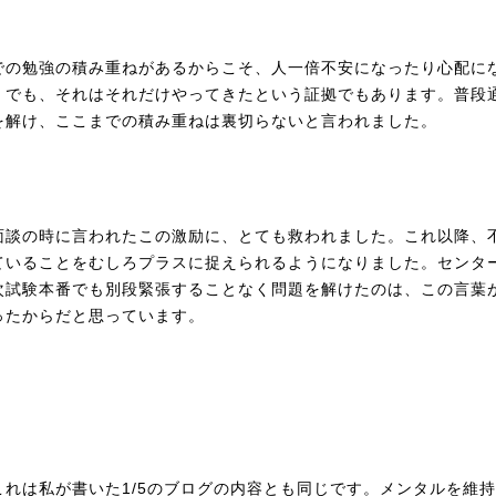
での勉強の積み重ねがあるからこそ、人一倍不安になったり心配に
。でも、それはそれだけやってきたという証拠でもあります。普段
を解け、ここまでの積み重ねは裏切らないと言われました。
面談の時に言われたこの激励に、とても救われました。これ以降、
ていることをむしろプラスに捉えられるようになりました。センタ
次試験本番でも別段緊張することなく問題を解けたのは、この言葉
ったからだと思っています。
これは私が書いた1/5のブログの内容とも同じです。メンタルを維