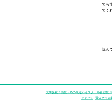
でも
てく
読ん
大学受験予備校・塾の東進ハイスクール新宿校 大
アクセス
|
選抜クラス