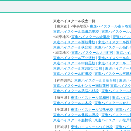
東進ハイスクール校舎一覧
【東京都】<中央地区>
東進ハイスクール市ヶ谷
東進ハイスクール高田馬場校
|
東進ハイスクール
<城東地区>
東進ハイスクール綾瀬校
|
東進ハイス
東進ハイスクール西新井校
|
東進ハイスクール西
東進ハイスクール荻窪校
|
東進ハイスクール高円
<城南地区>
東進ハイスクール大井町校
|
東進ハイ
東進ハイスクール下北沢校
|
東進ハイスクール自
東進ハイスクール中目黒校
|
東進ハイスクール二
東進ハイスクール立川駅北口校
|
東進ハイスクー
東進ハイスクール町田校
|
東進ハイスクール三鷹
【神奈川県】
東進ハイスクール青葉台校
|
東進ハ
東進ハイスクールセンター南駅前校
東進ハイス
東進ハイスクール武蔵小杉校
|
東進ハイスクール
【埼玉県】
東進ハイスクール浦和校
|
東進ハイス
東進ハイスクール志木校
|
東進ハイスクールせん
【千葉県】
東進ハイスクール我孫子校
|
東進ハイ
東進ハイスクール北習志野校
|
東進ハイスクール
東進ハイスクール船橋校
|
東進ハイスクール松戸
【茨城県】
東進ハイスクールつくば校
|
東進ハイ