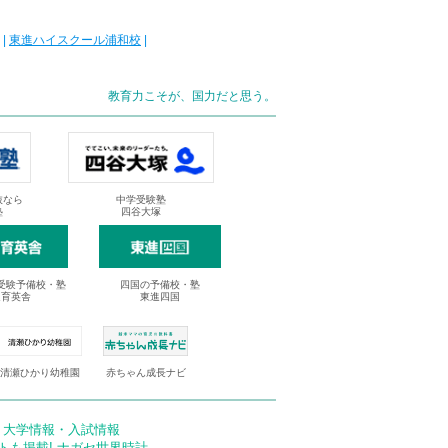
|
東進ハイスクール浦和校
|
教育力こそが、国力だと思う。
抜なら
中学受験塾
塾
四谷大塚
受験予備校・塾
四国の予備校・塾
進育英舎
東進四国
清瀬ひかり幼稚園
赤ちゃん成長ナビ
 大学情報・入試情報
トも掲載! ナガセ世界時計