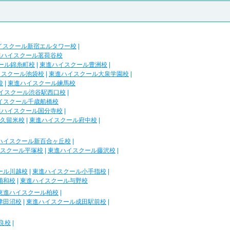
イスクール新宿エルタワー校
|
進ハイスクール茗荷谷校
ール錦糸町校
|
東進ハイスクール豊洲校
|
イスクール池袋校
|
東進ハイスクール大泉学園校
|
校
|
東進ハイスクール練馬校
イスクール渋谷駅西口校
|
イスクール千歳船橋校
進ハイスクール国分寺校
|
久留米校
|
東進ハイスクール府中校
|
ハイスクール新百合ヶ丘校
|
スクール平塚校
|
東進ハイスクール藤沢校
|
ール川越校
|
東進ハイスクール小手指校
|
浦和校
|
東進ハイスクール与野校
東進ハイスクール柏校
|
津田沼校
|
東進ハイスクール成田駅前校
|
良校
|