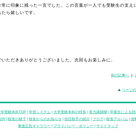
非常に印象に残った一言でした。この言葉が一人でも受験生の支え
れたら嬉しいです。
でいただきありがとうございました。次回もお楽しみに。
前の記事へ
|
ページ
学受験本科TOP
|
学習システム
|
大学受験本科の特長
|
実力講師陣
|
卒業生による対
案内
|
校舎の様子
|
校舎からのお知らせ
|
担任助手の紹介
|
ブログ
|
校舎アルバム
|
資
東進広告ギャラリー
|
プライバシー・ポリシー
|
サイトマップ