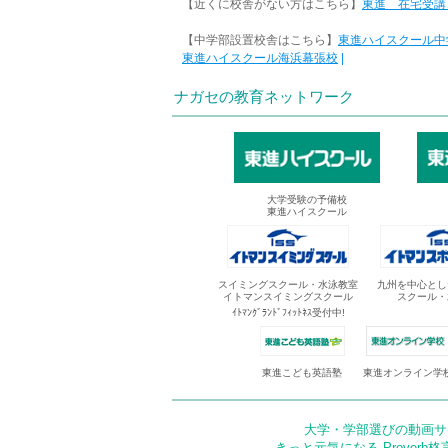
【近くに校舎がない方はこちら】
東進 在宅受講
【中学部設置校舎はこちら】
東進ハイスクール中
東進ハイスクール海浜幕張校
|
ナガセの教育ネットワーク
大学受験の予備校
東進ハイスクール
スイミングスクール・水泳教室
九州を中心とし
イトマンスイミングスクール
スクール・
ｲﾄﾏﾝｸﾞﾗﾝﾄﾞﾌｨｯﾄﾈｽ受付中!
東進オンライン学
東進こども英語塾
大学・学部選びの動画サイ
きっと元気になる Proverb格