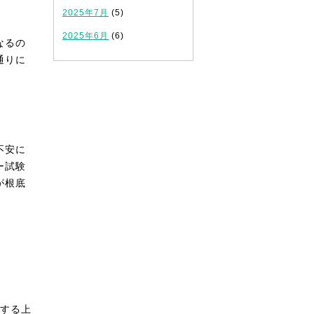
2025年7月
(5)
2025年6月
(6)
なるの
通りに
不安に
ー試験
が根底
持する上