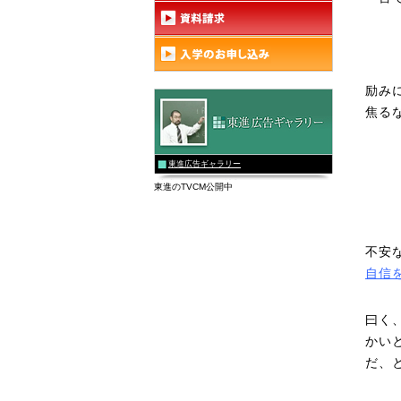
励み
焦る
東進広告ギャラリー
東進のTVCM公開中
不安
自信
曰く
かい
だ、