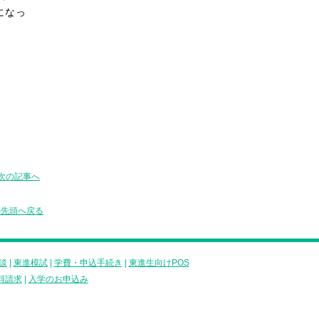
になっ
次の記事へ
の先頭へ戻る
談
|
東進模試
|
学費・申込手続き
|
東進生向けPOS
料請求
|
入学のお申込み