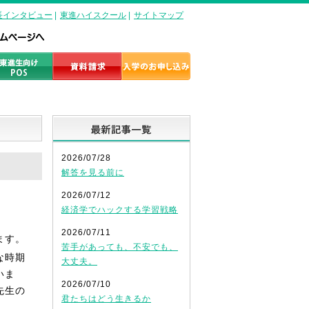
長インタビュー
|
東進ハイスクール
|
サイトマップ
最新記事一覧
2026/07/28
解答を見る前に
2026/07/12
経済学でハックする学習戦略
2026/07/11
ます。
苦手があっても、不安でも、
な時期
大丈夫。
いま
2026/07/10
先生の
君たちはどう生きるか