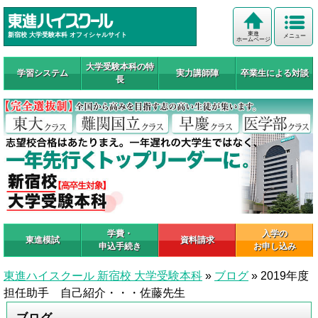
東進
新宿校 大学受験本科 オフィシャルサイト
メニュー
ホームページ
大学受験本科の特
学習システム
実力講師陣
卒業生による対談
長
学費・
入学の
東進模試
資料請求
申込手続き
お申し込み
東進ハイスクール 新宿校 大学受験本科
»
ブログ
»
2019年度
担任助手 自己紹介・・・佐藤先生
ブログ