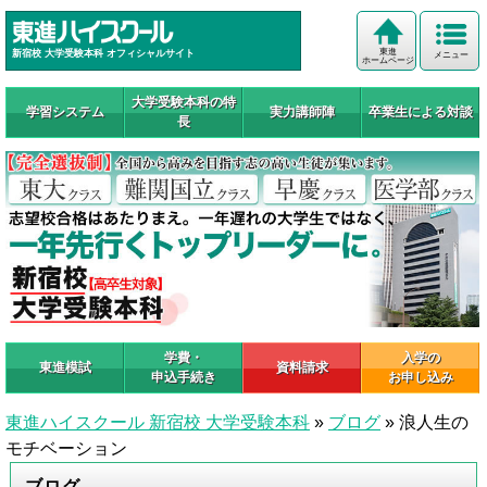
東進
新宿校 大学受験本科 オフィシャルサイト
メニュー
ホームページ
大学受験本科の特
学習システム
実力講師陣
卒業生による対談
長
学費・
入学の
東進模試
資料請求
申込手続き
お申し込み
東進ハイスクール 新宿校 大学受験本科
»
ブログ
»
浪人生の
モチベーション
ブログ