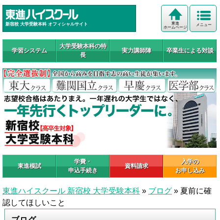
東進
新宿校 大学受験本科 オフィシャルサイト
メニュー
ホームページ
大学受験本科の特
学習システム
実力講師陣
卒業生による対談
長
学費・
入学の
東進模試
資料請求
申込手続き
お申し込み
東進ハイスクール 新宿校 大学受験本科
»
ブログ
»
夏前に確
認してほしいこと
ブログ