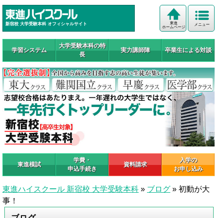
東進
新宿校 大学受験本科 オフィシャルサイト
メニュー
ホームページ
大学受験本科の特
学習システム
実力講師陣
卒業生による対談
長
学費・
入学の
東進模試
資料請求
申込手続き
お申し込み
東進ハイスクール 新宿校 大学受験本科
»
ブログ
»
初動が大
事！
ブログ