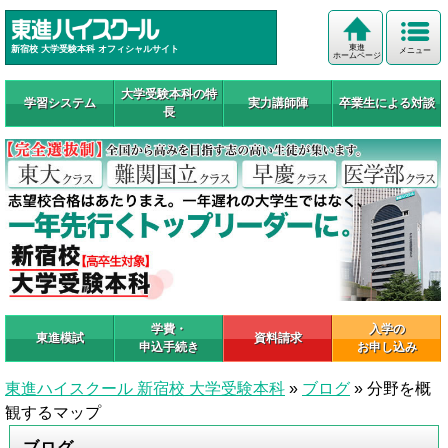
東進
新宿校 大学受験本科 オフィシャルサイト
メニュー
ホームページ
大学受験本科の特
学習システム
実力講師陣
卒業生による対談
長
学費・
入学の
東進模試
資料請求
申込手続き
お申し込み
東進ハイスクール 新宿校 大学受験本科
»
ブログ
»
分野を概
観するマップ
ブログ