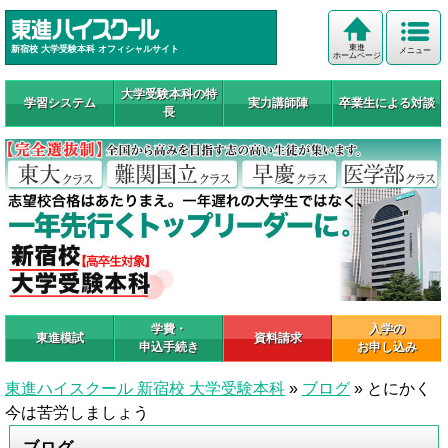
東進
新宿校 大学受験本科 オフィシャルサイト
メニュー
ホームページ
大学受験本科の特
学習システム
実力講師陣
卒業生による対談
長
学費・
入学の
東進模試
資料請求
申込手続き
お申し込み
東進ハイスクール 新宿校 大学受験本科
»
ブログ
»
とにかく
今は苦労しましょう
ブログ