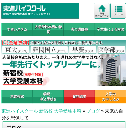
東進
新宿校 大学受験本科 オフィシャルサイト
メニュー
ホームページ
大学受験本科の特
学習システム
実力講師陣
卒業生による対談
長
学費・
入学の
東進模試
資料請求
申込手続き
お申し込み
東進ハイスクール 新宿校 大学受験本科
»
ブログ
»
未来の自
分を想像して
ブログ