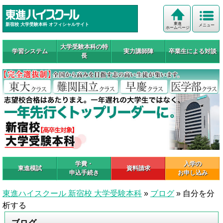
東進
新宿校 大学受験本科 オフィシャルサイト
メニュー
ホームページ
大学受験本科の特
学習システム
実力講師陣
卒業生による対談
長
学費・
入学の
東進模試
資料請求
申込手続き
お申し込み
東進ハイスクール 新宿校 大学受験本科
»
ブログ
»
自分を分
析する
ブログ