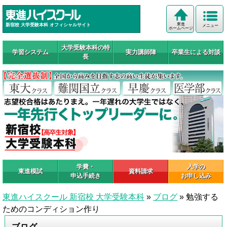
東進
新宿校 大学受験本科 オフィシャルサイト
メニュー
ホームページ
大学受験本科の特
学習システム
実力講師陣
卒業生による対談
長
学費・
入学の
東進模試
資料請求
申込手続き
お申し込み
東進ハイスクール 新宿校 大学受験本科
»
ブログ
»
勉強する
ためのコンディション作り
ブログ