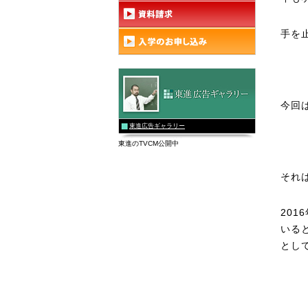
手を
今回
東進広告ギャラリー
東進のTVCM公開中
それ
20
いる
とし