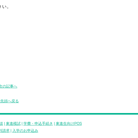
さい。
次の記事へ
の先頭へ戻る
談
|
東進模試
|
学費・申込手続き
|
東進生向けPOS
料請求
|
入学のお申込み