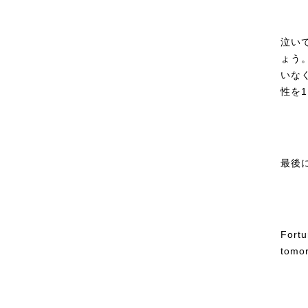
泣い
ょう
いな
性を
最後
Fortu
tomor