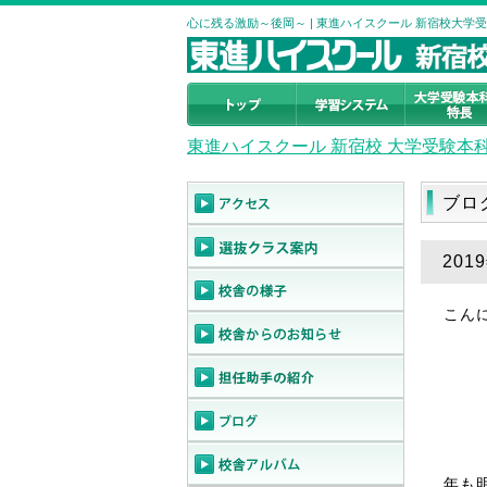
心に残る激励～後岡～ | 東進ハイスクール 新宿校大学
東進ハイスクール 新宿校 大学受験本
ブロ
20
こん
年も