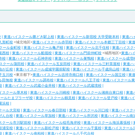
校
|
東進ハイスクール勝どき駅上校
|
東進ハイスクール新宿校 大学受験本科
|
東進ハ
人形町校
<城北地区>
東進ハイスクール赤羽校
|
東進ハイスクール本郷三丁目校
|
東
クール金町校
|
東進ハイスクール亀戸校
|
東進ハイスクール北千住校
|
東進ハイスク
葛西校
|
東進ハイスクール船堀校
|
東進ハイスクール門前仲町校
<城西地区>
東進ハ
寺校
|
東進ハイスクール石神井校
|
東進ハイスクール巣鴨校
|
東進ハイスクール成増
スクール蒲田校
|
東進ハイスクール五反田校
|
東進ハイスクール三軒茶屋校
|
東進ハ
由が丘校
|
東進ハイスクール成城学園前駅校
|
東進ハイスクール千歳烏山校
|
東進ハ
子玉川校
<東京都下>
東進ハイスクール吉祥寺南口校
|
東進ハイスクール国立校
|
東
ル田無校
東進ハイスクール調布校
|
東進ハイスクール八王子校
|
東進ハイスクール東
校
|
東進ハイスクール武蔵小金井校
|
東進ハイスクール武蔵境校
|
イスクール厚木校
|
東進ハイスクール川崎校
|
東進ハイスクール湘南台東口校
|
東進
クールたまプラーザ校
|
東進ハイスクール鶴見校
|
東進ハイスクール登戸校
|
東進ハイ
横浜校
|
クール大宮校
|
東進ハイスクール春日部校
|
東進ハイスクール川口校
|
東進ハイスク
げん台校
|
東進ハイスクール草加校
|
東進ハイスクール所沢校
|
東進ハイスクール南
スクール市川駅前校
|
東進ハイスクール稲毛海岸校
|
東進ハイスクール海浜幕張校
|
新浦安校
|
東進ハイスクール新松戸校
|
東進ハイスクール千葉校
|
東進ハイスクール
校
|
東進ハイスクール南柏校
|
東進ハイスクール八千代台校