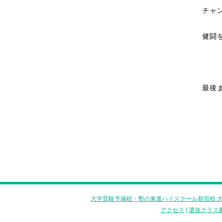
チャ
健闘
最後
大学受験予備校・塾の東進ハイスクール新宿校 大
アクセス
|
選抜クラス