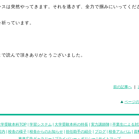
ンスは突然やってきます。それを逃さず、全力で掴みにいってくだ
を祈っています。
まで読んで頂きありがとうございました。
前の記事へ
|
ページ
学受験本科TOP
|
学習システム
|
大学受験本科の特長
|
実力講師陣
|
卒業生による対
案内
|
校舎の様子
|
校舎からのお知らせ
|
担任助手の紹介
|
ブログ
|
校舎アルバム
|
資
東進広告ギャラリー
|
プライバシー・ポリシー
|
サイトマップ