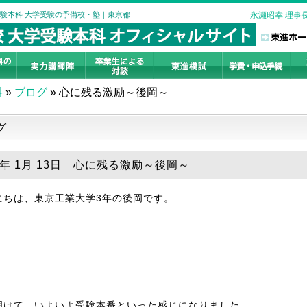
受験本科 大学受験の予備校・塾｜東京都
永瀬昭幸 理事
科
»
ブログ
»
心に残る激励～後岡～
グ
19年 1月 13日 心に残る激励～後岡～
にちは、東京工業大学3年の後岡です。
明けて、いよいよ受験本番といった感じになりました。