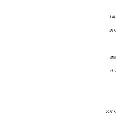
「1
誇り
健闘
ガッ
父か