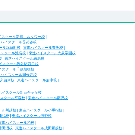
イスクール新宿エルタワー校
|
進ハイスクール茗荷谷校
ール錦糸町校
|
東進ハイスクール豊洲校
|
イスクール池袋校
|
東進ハイスクール大泉学園校
|
校
|
東進ハイスクール練馬校
イスクール渋谷駅西口校
|
イスクール千歳船橋校
進ハイスクール国分寺校
|
久留米校
|
東進ハイスクール府中校
|
ハイスクール新百合ヶ丘校
|
スクール平塚校
|
東進ハイスクール藤沢校
|
ール川越校
|
東進ハイスクール小手指校
|
浦和校
|
東進ハイスクール与野校
東進ハイスクール柏校
|
津田沼校
|
東進ハイスクール成田駅前校
|