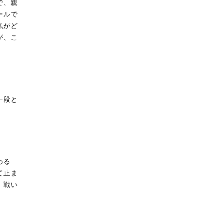
で、親
ールで
私がど
が、こ
一段と
わる
て止ま
、戦い