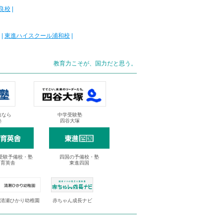
良校
|
|
東進ハイスクール浦和校
|
教育力こそが、国力だと思う。
抜なら
中学受験塾
塾
四谷大塚
受験予備校・塾
四国の予備校・塾
進育英舎
東進四国
清瀬ひかり幼稚園
赤ちゃん成長ナビ