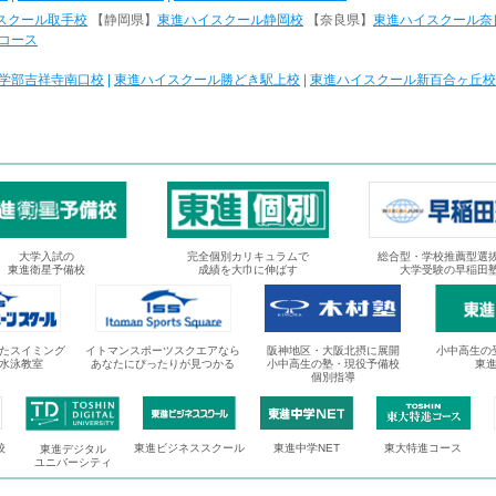
スクール取手校
【静岡県】
東進ハイスクール静岡校
【奈良県】
東進ハイスクール奈
コース
学部吉祥寺南口校
|
東進ハイスクール勝どき駅上校
|
東進ハイスクール新百合ヶ丘校
大学入試の
完全個別カリキュラムで
総合型・学校推薦型選
東進衛星予備校
成績を大巾に伸ばす
大学受験の早稲田
たスイミング
イトマンスポーツスクエアなら
阪神地区・大阪北摂に展開
小中高生の
水泳教室
あなたにぴったりが見つかる
小中高生の塾・現役予備校
東
個別指導
校
東進ビジネススクール
東進中学NET
東大特進コース
東進デジタル
ユニバーシティ