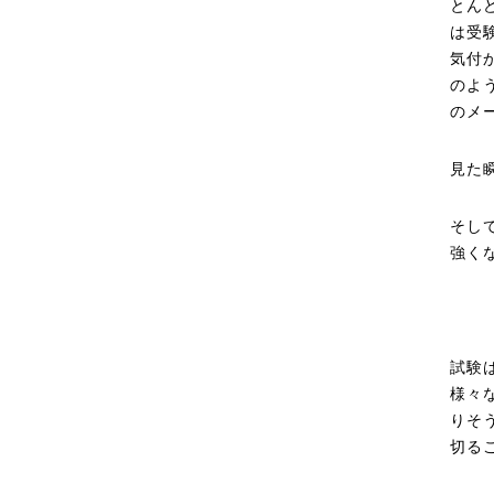
とん
は受
気付
のよ
のメ
見た
そし
強く
試験
様々
りそ
切る