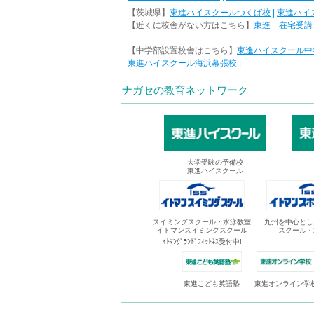
【茨城県】
東進ハイスクールつくば校
|
東進ハイ
【近くに校舎がない方はこちら】
東進 在宅受講
【中学部設置校舎はこちら】
東進ハイスクール中
東進ハイスクール海浜幕張校
|
ナガセの教育ネットワーク
大学受験の予備校
東進ハイスクール
スイミングスクール・水泳教室
九州を中心とし
イトマンスイミングスクール
スクール・
ｲﾄﾏﾝｸﾞﾗﾝﾄﾞﾌｨｯﾄﾈｽ受付中!
東進オンライン学
東進こども英語塾