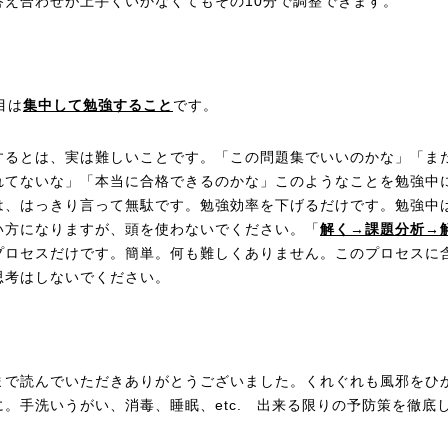
答え合わせが上手くいかなくてもその10分で調整できます。
目は
集中して勉強すること
です。
するとは、実は難しいことです。「この問題集でいいのかな」「ま
れてないな」「本当に合格できるのかな」このようなことを勉強中
は、はっきり言って無駄です。勉強効率を下げるだけです。勉強中
い方になりますが、頭を使わないでください。「
解く→課題分析→
プロセスだけです。簡単。何も難しくありません。このプロセスに
思考はしないでください。
まで読んでいただきありがとうございました。くれぐれも風邪をひ
に。手洗いうがい、消毒、睡眠、etc. 出来る限りの予防策を徹底
。