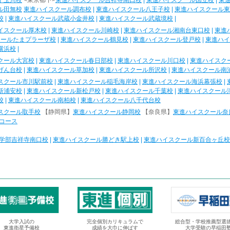
子玉川校
<東京都下>
東進ハイスクール吉祥寺南口校
|
東進ハイスクール国立校
|
東
ル田無校
東進ハイスクール調布校
|
東進ハイスクール八王子校
|
東進ハイスクール東
校
|
東進ハイスクール武蔵小金井校
|
東進ハイスクール武蔵境校
|
イスクール厚木校
|
東進ハイスクール川崎校
|
東進ハイスクール湘南台東口校
|
東進
クールたまプラーザ校
|
東進ハイスクール鶴見校
|
東進ハイスクール登戸校
|
東進ハイ
横浜校
|
クール大宮校
|
東進ハイスクール春日部校
|
東進ハイスクール川口校
|
東進ハイスク
げん台校
|
東進ハイスクール草加校
|
東進ハイスクール所沢校
|
東進ハイスクール南
スクール市川駅前校
|
東進ハイスクール稲毛海岸校
|
東進ハイスクール海浜幕張校
|
新浦安校
|
東進ハイスクール新松戸校
|
東進ハイスクール千葉校
|
東進ハイスクール
校
|
東進ハイスクール南柏校
|
東進ハイスクール八千代台校
スクール取手校
【静岡県】
東進ハイスクール静岡校
【奈良県】
東進ハイスクール奈
コース
学部吉祥寺南口校
|
東進ハイスクール勝どき駅上校
|
東進ハイスクール新百合ヶ丘校
大学入試の
完全個別カリキュラムで
総合型・学校推薦型選
東進衛星予備校
成績を大巾に伸ばす
大学受験の早稲田