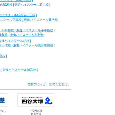
進ハイスクール国分寺校
|
久留米校
|
東進ハイスクール府中校
|
ハイスクール新百合ヶ丘校
|
スクール平塚校
|
東進ハイスクール藤沢校
|
ール川越校
|
東進ハイスクール小手指校
|
浦和校
|
東進ハイスクール与野校
東進ハイスクール柏校
|
津田沼校
|
東進ハイスクール成田駅前校
|
良校
|
|
東進ハイスクール浦和校
|
教育力こそが、国力だと思う。
抜なら
中学受験塾
塾
四谷大塚