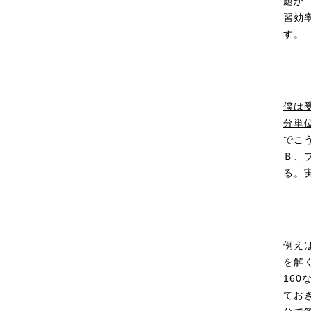
題が
習効
す。
僕は
分単
でこ
Ｂ、
る。
例え
を解
16
てお