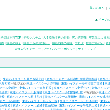
前の記事へ
|
ページ
学受験本科TOP
|
学習システム
|
大学受験本科の特長
|
実力講師陣
|
卒業生による対
案内
|
校舎の様子
|
校舎からのお知らせ
|
担任助手の紹介
|
ブログ
|
校舎アルバム
|
資
東進広告ギャラリー
|
プライバシー・ポリシー
|
サイトマップ
校
|
東進ハイスクール勝どき駅上校
|
東進ハイスクール新宿校 大学受験本科
|
東進ハ
人形町校
<城北地区>
東進ハイスクール赤羽校
|
東進ハイスクール本郷三丁目校
|
東
クール金町校
|
東進ハイスクール亀戸校
|
東進ハイスクール北千住校
|
東進ハイスク
葛西校
|
東進ハイスクール船堀校
|
東進ハイスクール門前仲町校
<城西地区>
東進ハ
寺校
|
東進ハイスクール石神井校
|
東進ハイスクール巣鴨校
|
東進ハイスクール成増
スクール蒲田校
|
東進ハイスクール五反田校
|
東進ハイスクール三軒茶屋校
|
東進ハ
由が丘校
|
東進ハイスクール成城学園前駅校
|
東進ハイスクール千歳烏山校
|
東進ハ