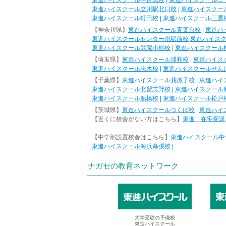
東進ハイスクール中目黒校
|
東進ハイスクール二
東進ハイスクール立川駅北口校
|
東進ハイスクー
東進ハイスクール町田校
|
東進ハイスクール三鷹
【神奈川県】
東進ハイスクール青葉台校
|
東進ハ
東進ハイスクールセンター南駅前校
東進ハイス
東進ハイスクール武蔵小杉校
|
東進ハイスクール
【埼玉県】
東進ハイスクール浦和校
|
東進ハイス
東進ハイスクール志木校
|
東進ハイスクールせん
【千葉県】
東進ハイスクール我孫子校
|
東進ハイ
東進ハイスクール北習志野校
|
東進ハイスクール
東進ハイスクール船橋校
|
東進ハイスクール松戸
【茨城県】
東進ハイスクールつくば校
|
東進ハイ
【近くに校舎がない方はこちら】
東進 在宅受講
【中学部設置校舎はこちら】
東進ハイスクール中
東進ハイスクール海浜幕張校
|
ナガセの教育ネットワーク
大学受験の予備校
東進ハイスクール