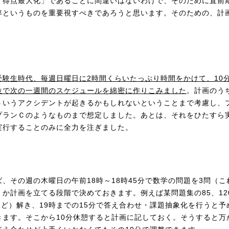
「得点最大化」であることに間違いはないわけで、そのために直前
率というものを重要視すべきであろうと思います。そのための、計
受験生時代、毎週日曜日に2
時間くらいたっぷり時間をかけて、10
位で次の一週間のスケジュールを綿密に作りこみました
。計画のう
ういうアクシデントが起きるかもしれないということまで考慮し、
プランＣのようなものまで想定しました。あとは、それをひたすら
実行することのみに全力を注ぎました。
ば、その週の木曜日の午前18時～18時45分で数学の問題を3問（こ
くか計画を立てる段階で決めておきます。例えば某問題集の85、12
0など）解き、19時までの15分で答え合わせ・課題抽象化を行うと予
きます。そこから10分休憩すると計画に記しておく。そうすると万が