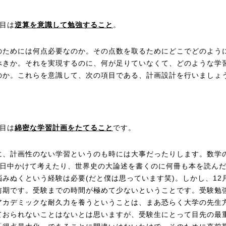
つ目は
逆算を意識して勉強すること
。
のためには何点必要なのか。その点数を取るためにどこでどのよう
べきか。それを実現するのに、何が足りていなくて、どのような学
のか。これらを意識して、次の項目である、計画設計を行いましょ
つ目は
綿密な学習計画をたてること
です。
に、計画性のない学習というのも時には大事だったりします。数学
1日中かけて考えたり、世界史の大論述を書くのに何冊も本を読ん
悩みぬくという経験は必要(だと僕は思っています笑)。しかし、12
前期です。受験までの時間が極めて少ないということです。受験勉
アカデミックな耐久力を養うということは、まあ恐らく大学の先生
ておられないことはないとは思いますが、受験生にとって目先の最