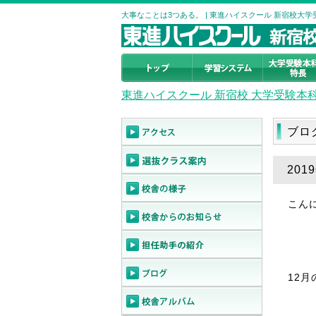
大事なことは3つある。 | 東進ハイスクール 新宿校大
東進ハイスクール 新宿校 大学受験本
ブロ
201
こん
12