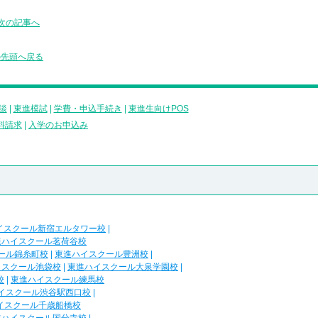
次の記事へ
の先頭へ戻る
談
|
東進模試
|
学費・申込手続き
|
東進生向けPOS
料請求
|
入学のお申込み
イスクール新宿エルタワー校
|
進ハイスクール茗荷谷校
ール錦糸町校
|
東進ハイスクール豊洲校
|
イスクール池袋校
|
東進ハイスクール大泉学園校
|
校
|
東進ハイスクール練馬校
イスクール渋谷駅西口校
|
イスクール千歳船橋校