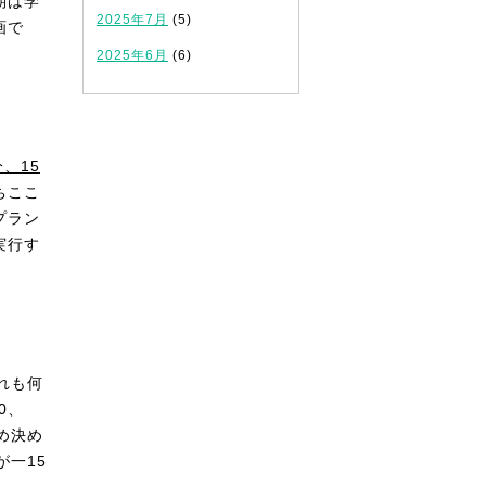
期は学
2025年7月
(5)
画で
2025年6月
(6)
分、15
ちここ
プラン
実行す
れも何
0、
め決め
一15