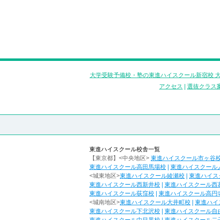
大学受験予備校・塾の東進ハイスクール新宿校 大
アクセス
|
選抜クラス
東進ハイスクール校舎一覧
【東京都】<中央地区>
東進ハイスクール市ヶ谷
東進ハイスクール高田馬場校
|
東進ハイスクール
<城東地区>
東進ハイスクール綾瀬校
|
東進ハイス
東進ハイスクール西新井校
|
東進ハイスクール西
東進ハイスクール荻窪校
|
東進ハイスクール高円
<城南地区>
東進ハイスクール大井町校
|
東進ハイ
東進ハイスクール下北沢校
|
東進ハイスクール自