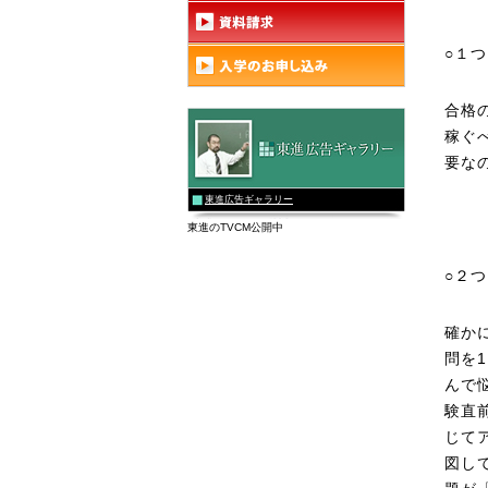
○１
合格
稼ぐ
要な
東進広告ギャラリー
東進のTVCM公開中
○２
確か
問を
んで
験直
じて
図し