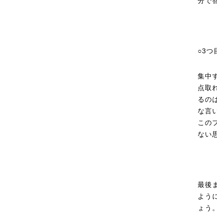
分で
○3つ
集中
点取
るの
な言
この
ない
最後
よう
ょう