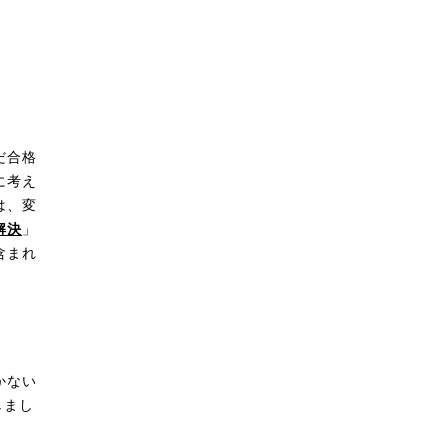
だ合格
に考え
は、変
解決
」
含まれ
かない
しまし