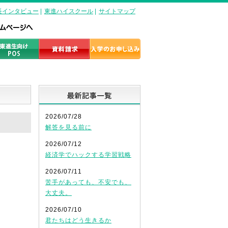
長インタビュー
|
東進ハイスクール
|
サイトマップ
最新記事一覧
2026/07/28
解答を見る前に
2026/07/12
。
経済学でハックする学習戦略
2026/07/11
苦手があっても、不安でも、
大丈夫。
2026/07/10
君たちはどう生きるか