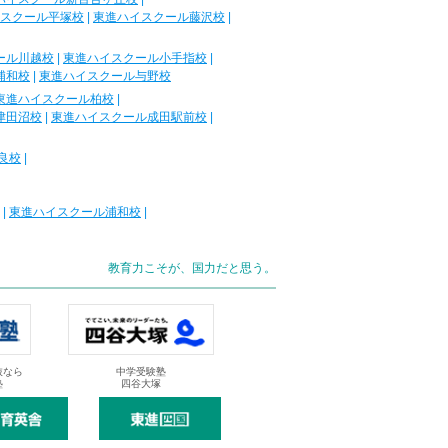
スクール平塚校
|
東進ハイスクール藤沢校
|
ール川越校
|
東進ハイスクール小手指校
|
浦和校
|
東進ハイスクール与野校
東進ハイスクール柏校
|
津田沼校
|
東進ハイスクール成田駅前校
|
良校
|
|
東進ハイスクール浦和校
|
教育力こそが、国力だと思う。
抜なら
中学受験塾
塾
四谷大塚