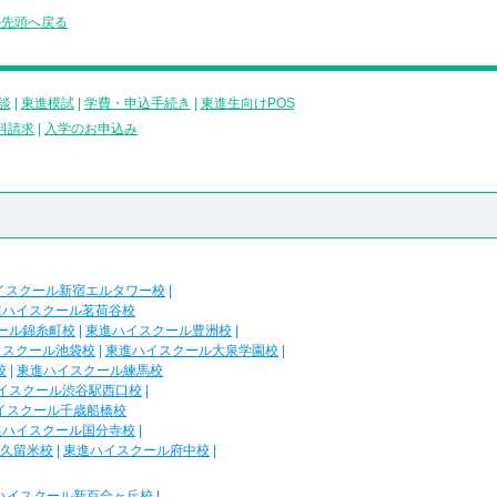
の先頭へ戻る
談
|
東進模試
|
学費・申込手続き
|
東進生向けPOS
料請求
|
入学のお申込み
イスクール新宿エルタワー校
|
進ハイスクール茗荷谷校
ール錦糸町校
|
東進ハイスクール豊洲校
|
イスクール池袋校
|
東進ハイスクール大泉学園校
|
校
|
東進ハイスクール練馬校
イスクール渋谷駅西口校
|
イスクール千歳船橋校
進ハイスクール国分寺校
|
久留米校
|
東進ハイスクール府中校
|
ハイスクール新百合ヶ丘校
|