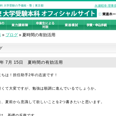
本科 大学受験の予備校・塾｜東京都
永瀬昭幸 理事
科
»
ブログ
»
夏時間の有効活用
グ
2年 7月 15日 夏時間の有効活用
にちは！担任助手2年の志波です！
暑くて大変ですが、勉強は順調に進んでいるでしょうか。
は、夏前から意識して欲しいことを2つ書きたいと思います。
目は、基礎の反復です。