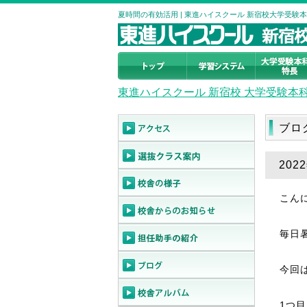
夏時間の有効活用 | 東進ハイスクール 新宿校大学受験
東進ハイスクール 新宿校 大学受験本
ブロ
202
こん
毎日
今回
1つ