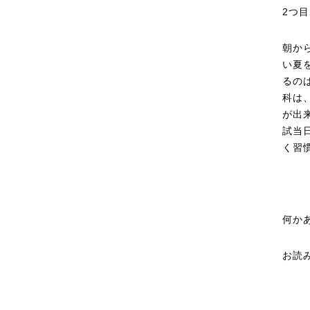
2つ
朝か
い夏
るの
科は
が出
試当
く習
何か
お読