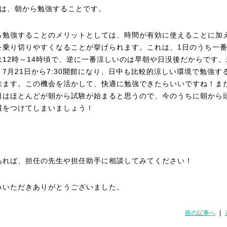
目は、朝から勉強することです。
ら勉強することのメリットとしては、時間が有効に使えることに加
を乗り切りやすくなることが挙げられます。これは、1日のうち一
は12時～14時頃で、逆に一番涼しいのは早朝や日没後だからです。
、7月21日から7:30開館になり、日中も比較的涼しい環境で勉強す
来ます。この機会を活かして、快適に勉強できたらいいですね！ま
日はほとんどが朝から試験が始まると思うので、今のうちに朝から
慣をつけてしまいましょう！
あれば、担任の先生や担任助手に相談してみてください！
みいただきありがとうございました。
前の記事へ
|