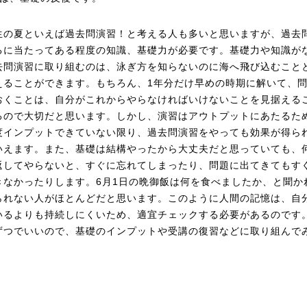
生の夏といえば過去問演習！と考える人も多いと思いますが、過去
るに当たってある程度の知識、基礎力が必要です。基礎力や知識が
去問演習に取り組むのは、泳ぎ方を知らないのに海へ飛び込むこと
えることができます。もちろん、1年分だけ早めの時期に解いて、
おくことは、自分がこれからやらなければいけないことを見据える
るので大切だと思います。しかし、演習はアウトプットにあたるた
度インプットできていない限り、過去問演習をやっても効果が得ら
いえます。また、基礎は結構やったから大丈夫だと思っていても、
返してやらないと、すぐに忘れてしまったり、問題に出てきてもす
きなかったりします。6月1日の晩御飯は何を食べましたか、と聞か
られない人がほとんどだと思います。このように人間の記憶は、自
いるよりも持続しにくいため、適宜チェックする必要があるのです
ずつでいいので、基礎のインプットや受講の復習などに取り組んで
！