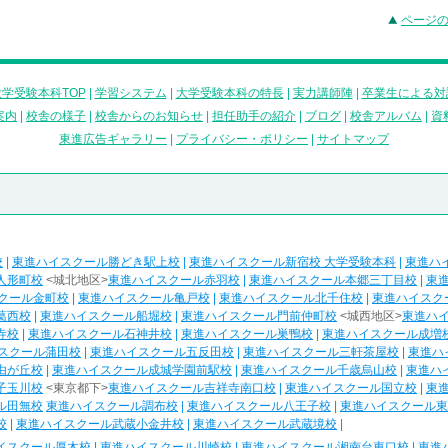
ページ
学受験本科TOP
|
学習システム
|
大学受験本科の特長
|
実力講師陣
|
卒業生による対
案内
|
校舎の様子
|
校舎からのお知らせ
|
担任助手の紹介
|
ブログ
|
校舎アルバム
|
資
東進広告ギャラリー
|
プライバシー・ポリシー
|
サイトマップ
校
|
東進ハイスクール勝どき駅上校
|
東進ハイスクール新宿校 大学受験本科
|
東進ハ
人形町校
<城北地区>
東進ハイスクール赤羽校
|
東進ハイスクール本郷三丁目校
|
東
クール金町校
|
東進ハイスクール亀戸校
|
東進ハイスクール北千住校
|
東進ハイスク
葛西校
|
東進ハイスクール船堀校
|
東進ハイスクール門前仲町校
<城西地区>
東進ハ
寺校
|
東進ハイスクール石神井校
|
東進ハイスクール巣鴨校
|
東進ハイスクール成増
スクール蒲田校
|
東進ハイスクール五反田校
|
東進ハイスクール三軒茶屋校
|
東進ハ
由が丘校
|
東進ハイスクール成城学園前駅校
|
東進ハイスクール千歳烏山校
|
東進ハ
子玉川校
<東京都下>
東進ハイスクール吉祥寺南口校
|
東進ハイスクール国立校
|
東
ル田無校
東進ハイスクール調布校
|
東進ハイスクール八王子校
|
東進ハイスクール東
校
|
東進ハイスクール武蔵小金井校
|
東進ハイスクール武蔵境校
|
イスクール厚木校
|
東進ハイスクール川崎校
|
東進ハイスクール湘南台東口校
|
東進