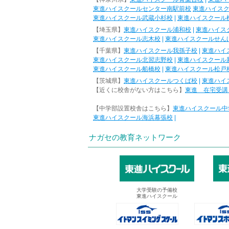
東進ハイスクールセンター南駅前校
東進ハイス
東進ハイスクール武蔵小杉校
|
東進ハイスクール
【埼玉県】
東進ハイスクール浦和校
|
東進ハイス
東進ハイスクール志木校
|
東進ハイスクールせん
【千葉県】
東進ハイスクール我孫子校
|
東進ハイ
東進ハイスクール北習志野校
|
東進ハイスクール
東進ハイスクール船橋校
|
東進ハイスクール松戸
【茨城県】
東進ハイスクールつくば校
|
東進ハイ
【近くに校舎がない方はこちら】
東進 在宅受講
【中学部設置校舎はこちら】
東進ハイスクール中
東進ハイスクール海浜幕張校
|
ナガセの教育ネットワーク
大学受験の予備校
東進ハイスクール