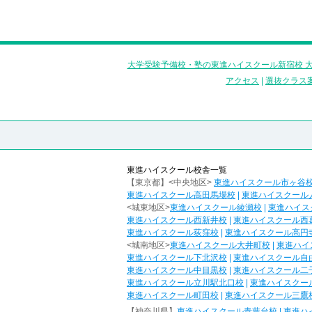
大学受験予備校・塾の東進ハイスクール新宿校 大
アクセス
|
選抜クラス
東進ハイスクール校舎一覧
【東京都】<中央地区>
東進ハイスクール市ヶ谷
東進ハイスクール高田馬場校
|
東進ハイスクール
<城東地区>
東進ハイスクール綾瀬校
|
東進ハイス
東進ハイスクール西新井校
|
東進ハイスクール西
東進ハイスクール荻窪校
|
東進ハイスクール高円
<城南地区>
東進ハイスクール大井町校
|
東進ハイ
東進ハイスクール下北沢校
|
東進ハイスクール自
東進ハイスクール中目黒校
|
東進ハイスクール二
東進ハイスクール立川駅北口校
|
東進ハイスクー
東進ハイスクール町田校
|
東進ハイスクール三鷹
【神奈川県】
東進ハイスクール青葉台校
|
東進ハ