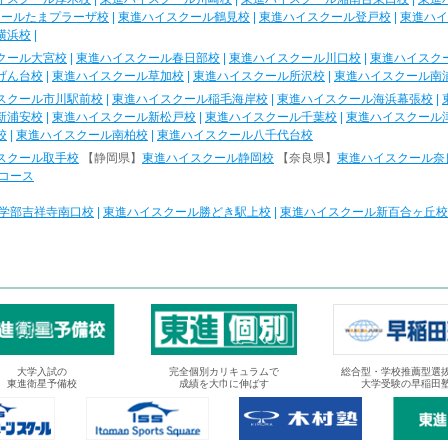
クールたまプラーザ校
|
東進ハイスクール鶴見校
|
東進ハイスクール登戸校
|
東進ハイ
横浜校
|
クール大宮校
|
東進ハイスクール春日部校
|
東進ハイスクール川口校
|
東進ハイスク
げん台校
|
東進ハイスクール草加校
|
東進ハイスクール所沢校
|
東進ハイスクール南
スクール市川駅前校
|
東進ハイスクール稲毛海岸校
|
東進ハイスクール海浜幕張校
|
新浦安校
|
東進ハイスクール新松戸校
|
東進ハイスクール千葉校
|
東進ハイスクール
校
|
東進ハイスクール南柏校
|
東進ハイスクール八千代台校
スクール取手校
【静岡県】
東進ハイスクール静岡校
【奈良県】
東進ハイスクール奈
コース
学部吉祥寺南口校
|
東進ハイスクール勝どき駅上校
|
東進ハイスクール新百合ヶ丘校
大学入試の
完全個別カリキュラムで
総合型・学校推薦型選
東進衛星予備校
成績を大巾に伸ばす
大学受験の早稲田