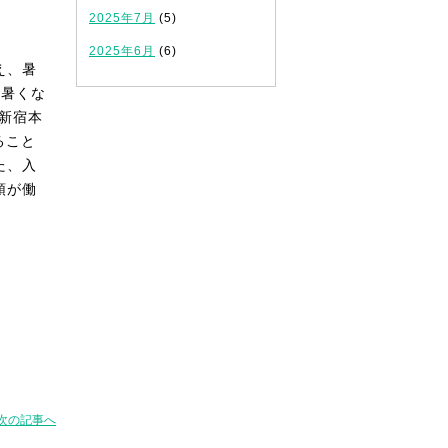
2025年7月
(5)
2025年6月
(6)
え、暑
番暑くな
新宿本
ること
た、入
頭が働
次の記事へ