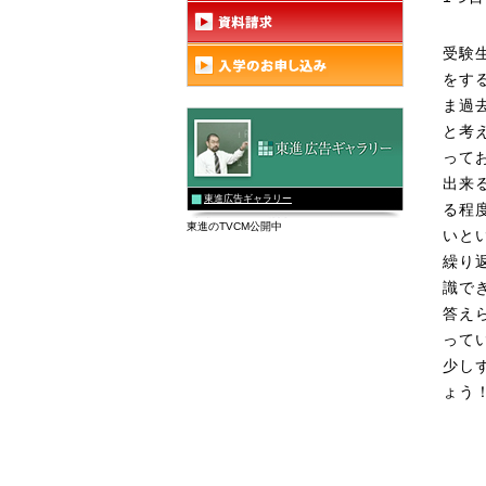
受験
をす
ま過
と考
って
出来
東進広告ギャラリー
る程
東進のTVCM公開中
いと
繰り
識で
答え
って
少し
ょう